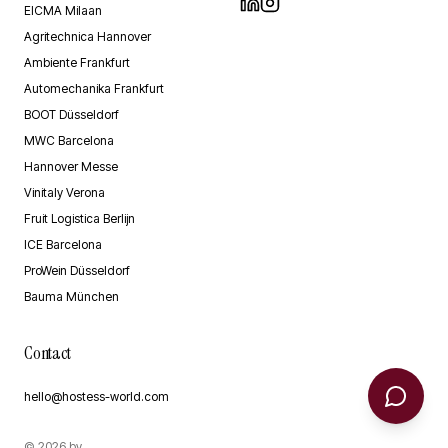
EICMA Milaan
Agritechnica Hannover
Ambiente Frankfurt
Automechanika Frankfurt
BOOT Düsseldorf
MWC Barcelona
Hannover Messe
Vinitaly Verona
Fruit Logistica Berlijn
ICE Barcelona
ProWein Düsseldorf
Bauma München
Contact
hello@hostess-world.com
©
2026
by