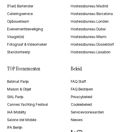
(Flair) Bartender
Hostessbureau Madrid
Cateringservice
Hostessbureau Barcelona
Opbouwteam
Hostessbureau Londen
Evenementbeveiliging
Hostessbureau Dubai
Visagist(e)
Hostessbureau Miami
Fotograaf & Videomaker
Hostessbureau Düsseldorf
Standontwerp
Hostessbureau Lissabon
TOP Evenementen
Beleid
Batimat Parijs
FAQ Staff
Maison & Objet
FAQ Bedrijven
SIAL Parijs
Privacybeleid
Cannes Yachting Festival
Cookiebeleid
IAA Mobility
Servicevoorwaarden
Salone del Mobile
Nieuws
IFA Berlijn