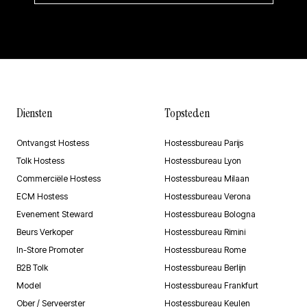
Diensten
Topsteden
Ontvangst Hostess
Hostessbureau Parijs
Tolk Hostess
Hostessbureau Lyon
Commerciële Hostess
Hostessbureau Milaan
ECM Hostess
Hostessbureau Verona
Evenement Steward
Hostessbureau Bologna
Beurs Verkoper
Hostessbureau Rimini
In-Store Promoter
Hostessbureau Rome
B2B Tolk
Hostessbureau Berlijn
Model
Hostessbureau Frankfurt
Ober / Serveerster
Hostessbureau Keulen