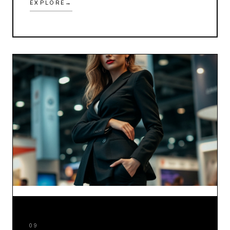
EXPLORE
→
09