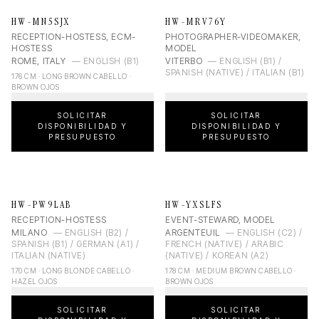
HW-MN5SJX
HW-MRV76Y
RECEPTION-HOSTESS, ECM-
PHOTOGRAPHER-VIDEOMAKER,
HOSTESS
MODEL
ROME, ITALY
—
ENGLISH (B1)
VITERBO
—
ENGLISH (B1) /
SPANISH (NATIVE) / ITALIAN (B1)
176 CM · LONG BROWN CABELLO ·
BROWN OJOS
SOLICITAR
SOLICITAR
DISPONIBILIDAD Y
DISPONIBILIDAD Y
PRESUPUESTO
PRESUPUESTO
HW-PW9LAB
HW-YXSLFS
RECEPTION-HOSTESS
EVENT-STEWARD, MODEL
MILANO
—
ENGLISH (B2) /
ARGENTEUIL
—
ENGLISH (C2) /
SPANISH (B1) / GERMAN (A1) /
FRENCH (NATIVE) / ARABIC
ITALIAN (NATIVE)
(NATIVE) / KOREAN (A2)
170 CM · LONG BLONDE CABELLO ·
178 CM · MEDIUM BROWN CABELLO ·
HAZEL OJOS
BROWN OJOS
SOLICITAR
SOLICITAR