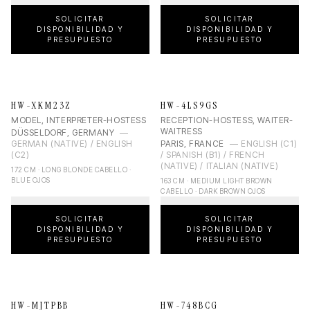
SOLICITAR
SOLICITAR
DISPONIBILIDAD Y
DISPONIBILIDAD Y
PRESUPUESTO
PRESUPUESTO
HW-XKM23Z
HW-4LS9GS
MODEL, INTERPRETER-HOSTESS
RECEPTION-HOSTESS, WAITER-
WAITRESS
DÜSSELDORF, GERMANY
—
GERMAN (NATIVE) / ENGLISH
PARIS, FRANCE
—
ENGLISH (C1)
(C2)
/ SPANISH (B1) / FRENCH
(NATIVE) / ITALIAN (NATIVE)
172 CM · LONG BLONDE CABELLO ·
BLUE OJOS
163 CM · MEDIUM LIGHT BROWN
CABELLO · DARK BROWN OJOS
SOLICITAR
SOLICITAR
DISPONIBILIDAD Y
DISPONIBILIDAD Y
PRESUPUESTO
PRESUPUESTO
HW-MJTPBB
HW-748BCG