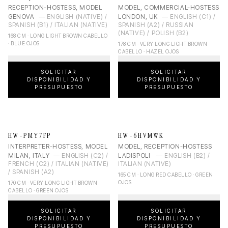
RECEPTION-HOSTESS, MODEL
MODEL, COMMERCIAL-HOSTESS
GENOVA
—
ENGLISH (NATIVE) /
LONDON, UK
—
ENGLISH (C1) /
SPANISH (B1) / ITALIAN (NATIVE)
SPANISH (A2) / RUSSIAN
(NATIVE) / POLISH (B2)
168 CM · LONG LIGHT BROWN CABELLO
· BLUE OJOS
178 CM · VERY LONG LIGHT BROWN
CABELLO · HAZEL OJOS
SOLICITAR
SOLICITAR
DISPONIBILIDAD Y
DISPONIBILIDAD Y
PRESUPUESTO
PRESUPUESTO
HW-PMY7FP
HW-6HVMWK
INTERPRETER-HOSTESS, MODEL
MODEL, RECEPTION-HOSTESS
MILAN, ITALY
—
ENGLISH (C2) /
LADISPOLI
—
ENGLISH (B2) /
FRENCH (C2) / ITALIAN (NATIVE)
ITALIAN (NATIVE)
/ SPANISH (A2)
165 CM · LONG RED CABELLO · GREEN
OJOS
170 CM · VERY LONG LIGHT BROWN
CABELLO · GREEN OJOS
SOLICITAR
SOLICITAR
DISPONIBILIDAD Y
DISPONIBILIDAD Y
PRESUPUESTO
PRESUPUESTO