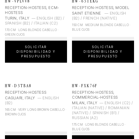
HW-VPLVV8
HW-63TEKG
RECEPTION-HOSTESS, ECM-
RECEPTION-HOSTESS, MODEL
HOSTESS
SAINT ETIENNE
—
ENGLISH
TURIN, ITALY
—
ENGLISH (B2) /
(B2) / FRENCH (NATIVE)
SPANISH (B2) / ITALIAN (C2)
150 CM · MEDIUM BLONDE CABELLO ·
BLUE OJOS
170 CM · LONG BLONDE CABELLO ·
GREEN OJOS
SOLICITAR
SOLICITAR
DISPONIBILIDAD Y
DISPONIBILIDAD Y
PRESUPUESTO
PRESUPUESTO
HW-D3TBA8
HW-FXK76F
RECEPTION-HOSTESS
RECEPTION-HOSTESS,
COMMERCIAL-HOSTESS
CAGLIARI, ITALY
—
ENGLISH
(B2)
MILAN, ITALY
—
ENGLISH (C2) /
ITALIAN (NATIVE) / ROMANIAN
165 CM · VERY LONG BROWN CABELLO ·
(NATIVE) / SPANISH (B1) /
BROWN OJOS
RUSSIAN (A2)
175 CM · LONG BLONDE CABELLO ·
BLUE OJOS