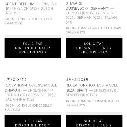
STEWARD
GHENT, BELGIUM
—
ENGLISH
(B1) / FRENCH (A2) / DUTCH
DÜSSELDORF, GERMANY
—
(NATIVE)
TURKISH (NATIVE) / ENGLISH
(C2) / GERMAN (C2) / ITALIAN
170 CM · LONG BLONDE CABELLO ·
(A1)
GREEN OJOS
160 CM · LONG BROWN CABELLO · DARK
BROWN OJOS
SOLICITAR
SOLICITAR
DISPONIBILIDAD Y
DISPONIBILIDAD Y
PRESUPUESTO
PRESUPUESTO
HW-ZJ57YZ
HW-3JBZY8
RECEPTION-HOSTESS, MODEL
RECEPTION-HOSTESS, MODEL
CHIAVARI
—
ENGLISH (C1) /
IBIZA, SPAIN
—
ENGLISH (B1) /
FRENCH (B2) / SPANISH (B2) /
SPANISH (NATIVE)
ITALIAN (NATIVE)
165 CM · LONG DARK BROWN CABELLO ·
BROWN OJOS
170 CM · LONG BLONDE CABELLO ·
BLUE OJOS
SOLICITAR
SOLICITAR
DISPONIBILIDAD Y
DISPONIBILIDAD Y