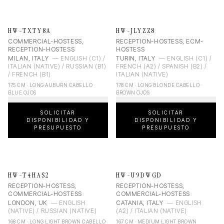
HW-TXTY8A
HW-JLYZZ8
COMMERCIAL-HOSTESS,
RECEPTION-HOSTESS, ECM-
RECEPTION-HOSTESS
HOSTESS
MILAN, ITALY
—
ENGLISH (C1) /
TURIN, ITALY
—
ENGLISH (C1) /
ITALIAN (NATIVE) / RUSSIAN (B1)
FRENCH (A2) / SPANISH (B2) /
/ FRENCH (B1)
ITALIAN (NATIVE)
175 CM · LONG AUBURN CABELLO ·
178 CM · LONG BLONDE CABELLO ·
BLUE OJOS
BROWN OJOS
SOLICITAR
SOLICITAR
DISPONIBILIDAD Y
DISPONIBILIDAD Y
PRESUPUESTO
PRESUPUESTO
HW-T4HAS2
HW-U9DWGD
RECEPTION-HOSTESS,
RECEPTION-HOSTESS,
COMMERCIAL-HOSTESS
COMMERCIAL-HOSTESS
LONDON, UK
—
ENGLISH
CATANIA, ITALY
—
ENGLISH
(NATIVE) / RUSSIAN (NATIVE)
(A2) / ITALIAN (NATIVE)
168 CM · LONG LIGHT BROWN CABELLO
167 CM · MEDIUM LIGHT BROWN