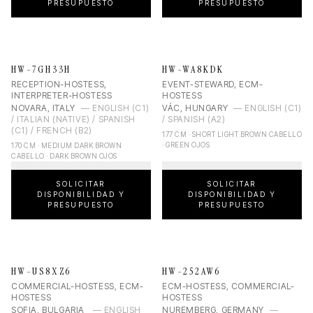
PRESUPUESTO
PRESUPUESTO
HW-7GH33H
HW-WA8KDK
RECEPTION-HOSTESS,
EVENT-STEWARD, ECM-
INTERPRETER-HOSTESS
HOSTESS
NOVARA, ITALY
—
ENGLISH (C1)
VÁC, HUNGARY
—
ENGLISH (C1)
/ ITALIAN (NATIVE) / SPANISH
/ SPANISH (A2)
(C1) / FRENCH (B2)
177 CM · SHORT LIGHT BROWN CABELLO
· GREEN OJOS
170 CM · MEDIUM DARK BROWN
CABELLO · DARK BROWN OJOS
SOLICITAR
SOLICITAR
DISPONIBILIDAD Y
DISPONIBILIDAD Y
PRESUPUESTO
PRESUPUESTO
HW-US8XZ6
HW-252AW6
COMMERCIAL-HOSTESS, ECM-
ECM-HOSTESS, COMMERCIAL-
HOSTESS
HOSTESS
SOFIA, BULGARIA
—
ENGLISH
NUREMBERG, GERMANY
—