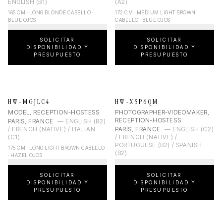
ENGLISH (B1)
(A2)
165 CM · LONG BLONDE CABELLO ·
172 CM · MEDIUM LIGHT BROWN
BLUE OJOS
CABELLO · BLUE OJOS
SOLICITAR
SOLICITAR
DISPONIBILIDAD Y
DISPONIBILIDAD Y
PRESUPUESTO
PRESUPUESTO
HW-MGJLC4
HW-X5P6QM
MODEL, RECEPTION-HOSTESS
PHOTOGRAPHER-VIDEOMAKER,
RECEPTION-HOSTESS
PARIS, FRANCE
—
ENGLISH (B2)
/ FRENCH (NATIVE) / ITALIAN
PARIS, FRANCE
—
ENGLISH (C2)
(C1)
/ FRENCH (NATIVE) /
PORTUGUESE (B2) / SPANISH
175 CM · LONG LIGHT BROWN CABELLO
(B2)
· HAZEL OJOS
SOLICITAR
SOLICITAR
DISPONIBILIDAD Y
DISPONIBILIDAD Y
PRESUPUESTO
PRESUPUESTO