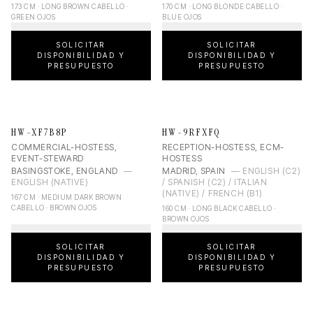
173 CM · LONG BROWN CABELLO ·
170 CM · LONG BLONDE CABELLO ·
GREEN OJOS
BLUE OJOS
SOLICITAR
SOLICITAR
DISPONIBILIDAD Y
DISPONIBILIDAD Y
PRESUPUESTO
PRESUPUESTO
HW-XF7B8P
HW-9RFXFQ
COMMERCIAL-HOSTESS,
RECEPTION-HOSTESS, ECM-
EVENT-STEWARD
HOSTESS
BASINGSTOKE, ENGLAND
—
MADRID, SPAIN
—
ENGLISH (C2)
ENGLISH (NATIVE)
/ SPANISH (C2) / ITALIAN
(NATIVE) / FRENCH (B1)
167 CM · MEDIUM DARK BROWN
CABELLO · BROWN OJOS
160 CM · LONG BLACK CABELLO ·
BROWN OJOS
SOLICITAR
SOLICITAR
DISPONIBILIDAD Y
DISPONIBILIDAD Y
PRESUPUESTO
PRESUPUESTO