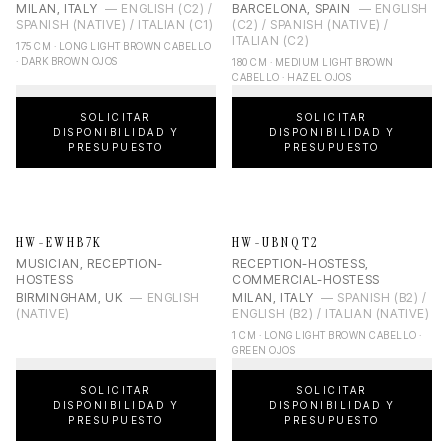
MILAN, ITALY
—
ENGLISH (C2) /
BARCELONA, SPAIN
—
ENGLISH
SPANISH (NATIVE) / ITALIAN (C1)
(C2) / SPANISH (NATIVE) /
ITALIAN (C2)
175 CM · LONG LIGHT BROWN CABELLO
· DARK BROWN OJOS
180 CM · MEDIUM LIGHT BROWN
CABELLO · HAZEL OJOS
SOLICITAR
SOLICITAR
DISPONIBILIDAD Y
DISPONIBILIDAD Y
PRESUPUESTO
PRESUPUESTO
HW-EWHB7K
HW-UBNQT2
MUSICIAN, RECEPTION-
RECEPTION-HOSTESS,
HOSTESS
COMMERCIAL-HOSTESS
BIRMINGHAM, UK
—
ENGLISH
MILAN, ITALY
—
SPANISH (B2) /
(NATIVE)
ENGLISH (B2) / ITALIAN (NATIVE)
1 CM · LONG LIGHT BROWN CABELLO ·
GREEN OJOS
SOLICITAR
SOLICITAR
DISPONIBILIDAD Y
DISPONIBILIDAD Y
PRESUPUESTO
PRESUPUESTO