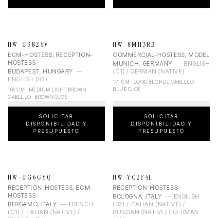
HW-U3826V
HW-8MH3RB
ECM-HOSTESS, RECEPTION-
COMMERCIAL-HOSTESS, MODEL
HOSTESS
MUNICH, GERMANY
—
ENGLISH
BUDAPEST, HUNGARY
—
(C1) / GERMAN (NATIVE)
ENGLISH (B2)
171 CM · LONG BLONDE CABELLO ·
BLUE OJOS
166 CM · MEDIUM LIGHT BROWN
CABELLO · BROWN OJOS
SOLICITAR
SOLICITAR
DISPONIBILIDAD Y
DISPONIBILIDAD Y
PRESUPUESTO
PRESUPUESTO
HW-UG6GYQ
HW-YC2F4L
RECEPTION-HOSTESS, ECM-
RECEPTION-HOSTESS
HOSTESS
BOLOGNA, ITALY
—
ENGLISH
BERGAMO, ITALY
—
FRENCH
(B2) / ITALIAN (NATIVE) /
(C1) / ITALIAN (NATIVE) /
RUSSIAN (NATIVE) / GERMAN