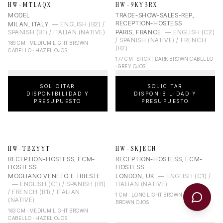
HW-MTLAQX
HW-9KY3RX
MODEL
TRADE-SHOW-SALES-REP,
RECEPTION-HOSTESS
MILAN, ITALY
—
ENGLISH (B2) /
SPANISH (B1) / ITALIAN (NATIVE)
PARIS, FRANCE
—
ENGLISH (C2)
/ SPANISH (NATIVE) / FRENCH
189 CM · MEDIUM LIGHT BROWN
(B2)
CABELLO · HAZEL OJOS
177 CM · SHORT DARK BROWN CABELLO
· GREY OJOS
SOLICITAR
SOLICITAR
DISPONIBILIDAD Y
DISPONIBILIDAD Y
PRESUPUESTO
PRESUPUESTO
HW-TBZYYT
HW-SKJECN
RECEPTION-HOSTESS, ECM-
RECEPTION-HOSTESS, ECM-
HOSTESS
HOSTESS
MOGLIANO VENETO E TRIESTE
LONDON, UK
—
ENGLISH (C1) /
—
ENGLISH (C1) / SPANISH (B1)
ITALIAN (NATIVE)
/ FRENCH (B1) / ITALIAN
1 CM · LONG LIGHT BROWN CABELLO ·
(NATIVE)
BROWN OJOS
163 CM · MEDIUM LIGHT BROWN
CABELLO · HAZEL OJOS