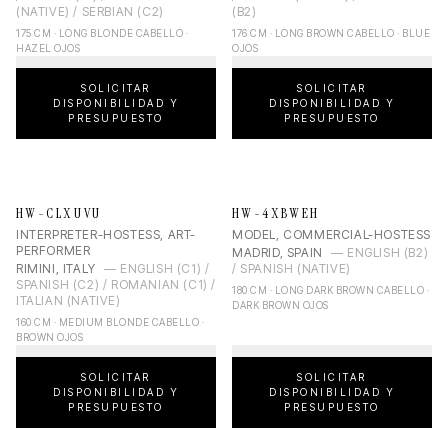
(NATIVE) / SERBIAN (C2)
(B2)
175 CM · LONG BLONDE CABELLO ·
176 CM · LONG BROWN CABELLO · BLUE
HAZEL OJOS
OJOS
SOLICITAR
SOLICITAR
DISPONIBILIDAD Y
DISPONIBILIDAD Y
PRESUPUESTO
PRESUPUESTO
HW-CLXUVU
HW-4XBWEH
INTERPRETER-HOSTESS, ART-
MODEL, COMMERCIAL-HOSTESS
PERFORMER
MADRID, SPAIN
—
ENGLISH (B2)
RIMINI, ITALY
—
ENGLISH (C1) /
/ SPANISH (NATIVE)
SPANISH (C2) / ROMANIAN (C1) /
180 CM · LONG DARK BROWN CABELLO ·
ITALIAN (NATIVE)
DARK BROWN OJOS
160 CM · MEDIUM BLONDE CABELLO ·
BROWN OJOS
SOLICITAR
SOLICITAR
DISPONIBILIDAD Y
DISPONIBILIDAD Y
PRESUPUESTO
PRESUPUESTO