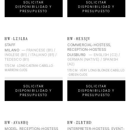
SOLICITAR
SOLICITAR
DISPONIBILIDAD Y
DISPONIBILIDAD Y
PRESUPUESTO
PRESUPUESTO
HW-LZ3LBA
HW-8ESSJV
STAFF
COMMERCIAL-HOSTESS,
RECEPTION-HOSTESS
MILANO
—
FRANCESE (B1) /
INGLESE (B1) / ITALIANO (B1) /
DUISBURG
—
ENGLISH (C2) /
TEDESCO (B1)
GERMAN (NATIVE) / SPANISH
(A2)
173 CM · LONG CASTANI CABELLO ·
MARRONI OJOS
170 CM · VERY LONG BLONDE CABELLO
· GREEN OJOS
SOLICITAR
SOLICITAR
DISPONIBILIDAD Y
DISPONIBILIDAD Y
PRESUPUESTO
PRESUPUESTO
HW-AVA8HQ
HW-ZLBTHD
MODEL, RECEPTION-HOSTESS
INTERPRETER-HOSTESS, EVENT-