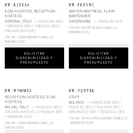
HW-K2EEA4
HW-FKUYNC
ECM-HOSTESS, RECEPTION-
WAITER-WAITRESS, FLAIR-
HOSTESS
BARTENDER
VERONA, ITALY
—
ENGLISH (B2)
DAGENHAM
—
ENGLISH (A1)
/ SPANISH (B2) / FRENCH (B2) /
173 CM · SHORT BLACK CABELLO ·
ITALIAN (NATIVE)
BROWN OJOS
178 CM · LONG BROWN CABELLO ·
BROWN OJOS
SOLICITAR
SOLICITAR
DISPONIBILIDAD Y
DISPONIBILIDAD Y
PRESUPUESTO
PRESUPUESTO
HW-W9MMES
HW-9QUTBK
RECEPTION-HOSTESS, ECM-
STAFF
HOSTESS
MILANO
—
FRANCESE (B1) /
MILAN, ITALY
—
ENGLISH (B2) /
INGLESE (B1) / ITALIANO (B1) /
ITALIAN (NATIVE) / FRENCH (B1)
SPAGNOLO (B1) / TEDESCO (B1)
/ GERMAN (A2)
173 CM · VERY LONG CASTANI CABELLO
· MARRONI OJOS
170 CM · LONG BROWN CABELLO ·
GREEN OJOS