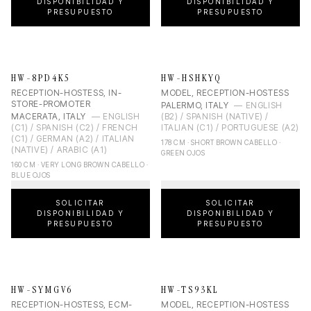
DISPONIBILIDAD Y
DISPONIBILIDAD Y
PRESUPUESTO
PRESUPUESTO
HW-8PD4K5
HW-HSHKYQ
RECEPTION-HOSTESS, IN-
MODEL, RECEPTION-HOSTESS
STORE-PROMOTER
PALERMO, ITALY
—
ENGLISH
MACERATA, ITALY
—
ENGLISH
(B2) / SPANISH (NATIVE) /
(C1) / SPANISH (C2) / FRENCH
ITALIAN (C1) / PORTUGUESE (A2)
(C1) / GERMAN (A2) / ITALIAN
178 CM · SHORT BROWN CABELLO ·
(NATIVE) / ARABIC (A1)
GREEN OJOS
160 CM · VERY LONG BROWN CABELLO ·
BLUE OJOS
SOLICITAR
SOLICITAR
DISPONIBILIDAD Y
DISPONIBILIDAD Y
PRESUPUESTO
PRESUPUESTO
HW-SYMGV6
HW-TS93KL
RECEPTION-HOSTESS, ECM-
MODEL, RECEPTION-HOSTESS