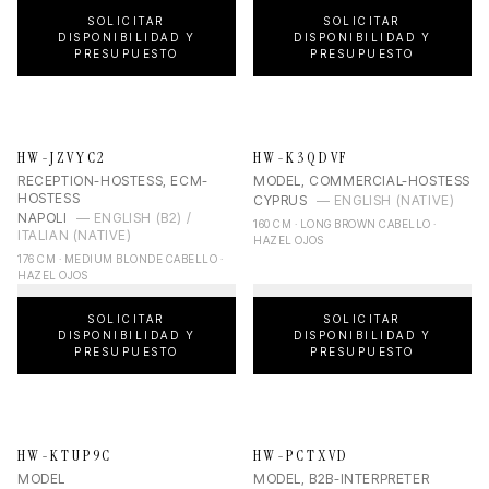
SOLICITAR
SOLICITAR
DISPONIBILIDAD Y
DISPONIBILIDAD Y
PRESUPUESTO
PRESUPUESTO
HW-JZVYC2
HW-K3QDVF
RECEPTION-HOSTESS, ECM-
MODEL, COMMERCIAL-HOSTESS
HOSTESS
CYPRUS
—
ENGLISH (NATIVE)
NAPOLI
—
ENGLISH (B2) /
160 CM · LONG BROWN CABELLO ·
ITALIAN (NATIVE)
HAZEL OJOS
176 CM · MEDIUM BLONDE CABELLO ·
HAZEL OJOS
SOLICITAR
SOLICITAR
DISPONIBILIDAD Y
DISPONIBILIDAD Y
PRESUPUESTO
PRESUPUESTO
HW-KTUP9C
HW-PCTXVD
MODEL
MODEL, B2B-INTERPRETER