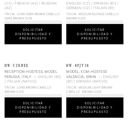
(C1) / FRENCH (A2) / RUSSIAN
ENGLISH (C2) / SPANISH (B1) /
(A2)
GERMAN (C2) / ITALIAN (B1)
176 CM · LONG DARK BROWN CABELLO ·
173 CM · MEDIUM BLONDE CABELLO ·
DARK BROWN OJOS
BROWN OJOS
SOLICITAR
SOLICITAR
DISPONIBILIDAD Y
DISPONIBILIDAD Y
PRESUPUESTO
PRESUPUESTO
HW-YZRNEE
HW-8FJT38
RECEPTION-HOSTESS, MODEL
MODEL, ECM-HOSTESS
PERUGIA, ITALY
—
ENGLISH (B2)
VALENCIA, SPAIN
—
ENGLISH
/ ITALIAN (NATIVE)
(B1) / SPANISH (NATIVE)
170 CM · LONG BROWN CABELLO ·
170 CM · MEDIUM LIGHT BROWN
BROWN OJOS
CABELLO · BROWN OJOS
SOLICITAR
SOLICITAR
DISPONIBILIDAD Y
DISPONIBILIDAD Y
PRESUPUESTO
PRESUPUESTO