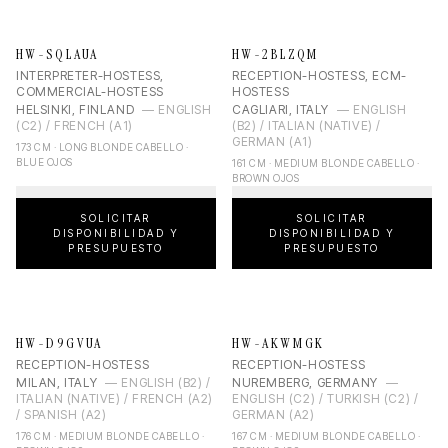
HW-SQLAUA
HW-2BLZQM
INTERPRETER-HOSTESS,
RECEPTION-HOSTESS, ECM-
COMMERCIAL-HOSTESS
HOSTESS
HELSINKI, FINLAND
—
ENGLISH
CAGLIARI, ITALY
—
ENGLISH
(C2) / FRENCH (A1)
(B2) / ITALIAN (NATIVE) /
GERMAN (A1)
173 CM · LONG BLONDE CABELLO ·
BLUE OJOS
161 CM · MEDIUM BLONDE CABELLO ·
BROWN OJOS
SOLICITAR
SOLICITAR
DISPONIBILIDAD Y
DISPONIBILIDAD Y
PRESUPUESTO
PRESUPUESTO
HW-D9GVUA
HW-AKWMGK
RECEPTION-HOSTESS
RECEPTION-HOSTESS
MILAN, ITALY
—
ENGLISH (B2) /
NUREMBERG, GERMANY
—
ITALIAN (NATIVE) / FRENCH (A2)
ENGLISH (C2) / TURKISH (C2) /
/ SPANISH (A2)
GERMAN (A2)
176 CM · MEDIUM BLONDE CABELLO ·
167 CM · MEDIUM BLONDE CABELLO ·