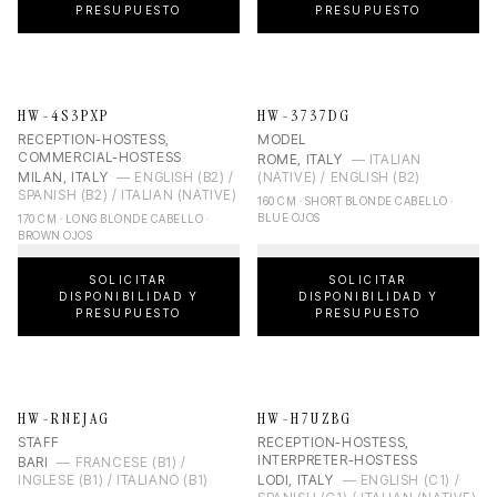
PRESUPUESTO
PRESUPUESTO
HW-4S3PXP
HW-3737DG
RECEPTION-HOSTESS,
MODEL
COMMERCIAL-HOSTESS
ROME, ITALY
—
ITALIAN
MILAN, ITALY
—
ENGLISH (B2) /
(NATIVE) / ENGLISH (B2)
SPANISH (B2) / ITALIAN (NATIVE)
160 CM · SHORT BLONDE CABELLO ·
BLUE OJOS
170 CM · LONG BLONDE CABELLO ·
BROWN OJOS
SOLICITAR
SOLICITAR
DISPONIBILIDAD Y
DISPONIBILIDAD Y
PRESUPUESTO
PRESUPUESTO
HW-RNEJAG
HW-H7UZBG
STAFF
RECEPTION-HOSTESS,
INTERPRETER-HOSTESS
BARI
—
FRANCESE (B1) /
INGLESE (B1) / ITALIANO (B1)
LODI, ITALY
—
ENGLISH (C1) /