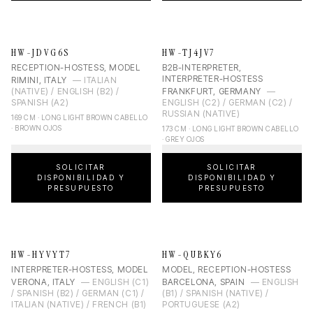
HW-JDVG6S
HW-TJ4JV7
RECEPTION-HOSTESS, MODEL
B2B-INTERPRETER,
INTERPRETER-HOSTESS
RIMINI, ITALY
—
ITALIAN
(NATIVE) / ENGLISH (B2) /
FRANKFURT, GERMANY
—
SPANISH (A2)
ENGLISH (C2) / GERMAN (C2) /
RUSSIAN (NATIVE)
169 CM · LONG LIGHT BROWN CABELLO
· BROWN OJOS
173 CM · LONG LIGHT BROWN CABELLO
· GREY OJOS
SOLICITAR
SOLICITAR
DISPONIBILIDAD Y
DISPONIBILIDAD Y
PRESUPUESTO
PRESUPUESTO
HW-HYVYT7
HW-QUBKY6
INTERPRETER-HOSTESS, MODEL
MODEL, RECEPTION-HOSTESS
VERONA, ITALY
—
ENGLISH (C1)
BARCELONA, SPAIN
—
ENGLISH
/ SPANISH (B2) / GERMAN (C1) /
(B1) / SPANISH (NATIVE) /
ITALIAN (NATIVE) / FRENCH (B1)
PORTUGUESE (A2)