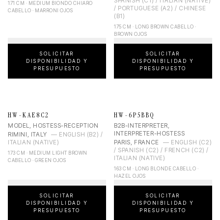
SPANISH (C1) / ITALIAN (NATIVE)
171 CM · MEDIUM BIONDO CHIARO
/ PORTUGUESE (A2) / CHINESE
CABELLO · MARRONI OJOS
(B1)
175 CM · LONG BROWN CABELLO ·
BROWN OJOS
SOLICITAR
SOLICITAR
DISPONIBILIDAD Y
DISPONIBILIDAD Y
PRESUPUESTO
PRESUPUESTO
HW-KAE8C2
HW-6P5BBQ
MODEL, HOSTESS-RECEPTION
B2B-INTERPRETER,
INTERPRETER-HOSTESS
RIMINI, ITALY
—
ENGLISH (B2) /
ITALIAN (NATIVE)
PARIS, FRANCE
—
ENGLISH (C2)
/ SPANISH (C2) / FRENCH (C2) /
173 CM · MEDIUM LIGHT BROWN
ITALIAN (NATIVE)
CABELLO · GREEN OJOS
163 CM · LONG BLONDE CABELLO ·
HAZEL OJOS
SOLICITAR
SOLICITAR
DISPONIBILIDAD Y
DISPONIBILIDAD Y
PRESUPUESTO
PRESUPUESTO