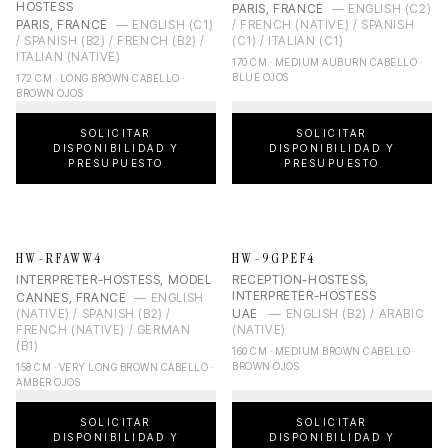
HOSTESS
PARIS, FRANCE
—
ENGLISH (C2)
PARIS, FRANCE
—
ENGLISH (C1)
/ FRENCH (NATIVE) / SPANISH
/ SPANISH (B2) / FRENCH (B2) /
(C1) / ITALIAN (C1)
ITALIAN (NATIVE)
170 CM · MEDIUM AUBURN CABELLO ·
BLUE OJOS
172 CM · LONG BROWN CABELLO ·
BROWN OJOS
SOLICITAR
SOLICITAR
DISPONIBILIDAD Y
DISPONIBILIDAD Y
PRESUPUESTO
PRESUPUESTO
HW-RFAWW4
HW-9GPEF4
INTERPRETER-HOSTESS, MODEL
RECEPTION-HOSTESS,
INTERPRETER-HOSTESS
CANNES, FRANCE
—
ENGLISH
(NATIVE) / SPANISH (B2) /
UAE
—
ENGLISH (B2) / ARABIC
FRENCH (NATIVE) / GERMAN
(NATIVE)
(B1)
160 CM · MEDIUM BROWN CABELLO ·
BROWN OJOS
158 CM · VERY LONG BROWN CABELLO ·
AMBER OJOS
SOLICITAR
SOLICITAR
DISPONIBILIDAD Y
DISPONIBILIDAD Y