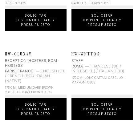
· GREEN OJOS
CABELLO · BROWN OJOS
SOLICITAR
SOLICITAR
DISPONIBILIDAD Y
DISPONIBILIDAD Y
PRESUPUESTO
PRESUPUESTO
HW-GLUX4V
HW-WNTTQG
RECEPTION-HOSTESS, ECM-
STAFF
HOSTESS
ROMA
—
FRANCESE (B1) /
PARIS, FRANCE
—
ENGLISH (C1)
INGLESE (B1) / ITALIANO (B1)
/ FRENCH (B2) / ITALIAN
170 CM · LONG CASTANI CABELLO ·
(NATIVE)
MARRONI OJOS
175 CM · MEDIUM DARK BROWN
CABELLO · DARK BROWN OJOS
SOLICITAR
SOLICITAR
DISPONIBILIDAD Y
DISPONIBILIDAD Y
PRESUPUESTO
PRESUPUESTO