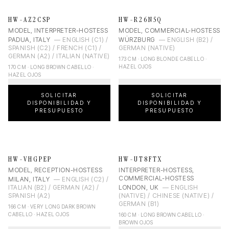
HW-AZ2CSP
HW-R26N5Q
MODEL, INTERPRETER-HOSTESS
MODEL, COMMERCIAL-HOSTESS
PADUA, ITALY
—
ENGLISH (C1) /
WÜRZBURG
—
ENGLISH (B2) /
SPANISH (C2) / FRENCH (C1) /
GERMAN (NATIVE)
GERMAN (A2) / ITALIAN (NATIVE)
173 CM · LONG BLONDE CABELLO ·
HAZEL OJOS
170 CM · LONG BROWN CABELLO ·
HAZEL OJOS
SOLICITAR
SOLICITAR
DISPONIBILIDAD Y
DISPONIBILIDAD Y
PRESUPUESTO
PRESUPUESTO
HW-VHGPEP
HW-UT8FTX
MODEL, RECEPTION-HOSTESS
INTERPRETER-HOSTESS,
COMMERCIAL-HOSTESS
MILAN, ITALY
—
ENGLISH (C2) /
ITALIAN (B2) / GERMAN (A2) /
LONDON, UK
—
ENGLISH
SPANISH (A2)
(NATIVE) / CHINESE (NATIVE) /
GERMAN (B1)
166 CM · VERY LONG DARK BROWN
CABELLO · HAZEL OJOS
160 CM · LONG BROWN CABELLO ·
BROWN OJOS