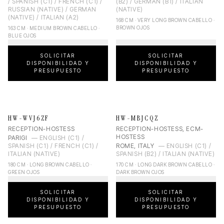
/ SPANISH (C1) / FRENCH (C1) /
(B2) / GERMAN (B1) / ITALIAN
RUSSIAN (NATIVE) / GERMAN
(NATIVE)
(NATIVE) / ITALIAN (A2)
168 CM · VERY LONG BROWN CABELLO ·
BROWN OJOS
163 CM · MEDIUM BROWN CABELLO ·
BLUE OJOS
SOLICITAR
SOLICITAR
DISPONIBILIDAD Y
DISPONIBILIDAD Y
PRESUPUESTO
PRESUPUESTO
HW-WVJ6ZF
HW-MBJCQZ
RECEPTION-HOSTESS
RECEPTION-HOSTESS, ECM-
HOSTESS
PARIGI
—
ENGLISH (C1) /
SPANISH (C1) / FRENCH (C1) /
ROME, ITALY
—
ENGLISH (C1) /
ITALIAN (NATIVE)
SPANISH (B2) / ITALIAN (NATIVE)
180 CM · LONG BROWN CABELLO ·
170 CM · LONG DARK BROWN CABELLO ·
GREEN OJOS
DARK BROWN OJOS
SOLICITAR
SOLICITAR
DISPONIBILIDAD Y
DISPONIBILIDAD Y
PRESUPUESTO
PRESUPUESTO