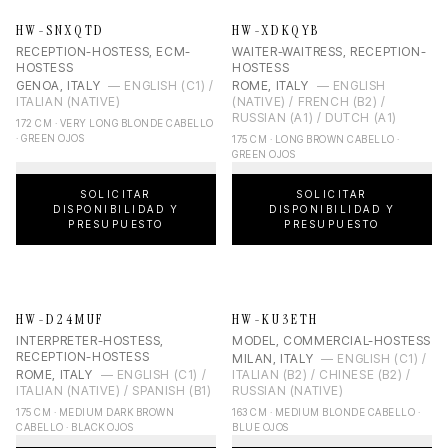
HW-SNXQTD
HW-XDKQYB
RECEPTION-HOSTESS, ECM-
WAITER-WAITRESS, RECEPTION-
HOSTESS
HOSTESS
GENOA, ITALY
—
ENGLISH (C1) /
ROME, ITALY
—
ENGLISH
ITALIAN (NATIVE)
(NATIVE) / FRENCH (B2) /
RUSSIAN (A1) / DUTCH (A1)
172 CM · VERY LONG BLONDE CABELLO
· GREEN OJOS
175 CM · LONG BROWN CABELLO ·
GREEN OJOS
SOLICITAR
SOLICITAR
DISPONIBILIDAD Y
DISPONIBILIDAD Y
PRESUPUESTO
PRESUPUESTO
HW-D24MUF
HW-KU3ETH
INTERPRETER-HOSTESS,
MODEL, COMMERCIAL-HOSTESS
RECEPTION-HOSTESS
MILAN, ITALY
—
ENGLISH (C1) /
ROME, ITALY
—
ENGLISH (C1) /
ITALIAN (B2) / CHINESE (B2) /
ITALIAN (NATIVE) / SPANISH (B1)
RUSSIAN (NATIVE)
175 CM · MEDIUM DARK BROWN
163 CM · MEDIUM BLONDE CABELLO ·
CABELLO · BLACK OJOS
BLUE OJOS