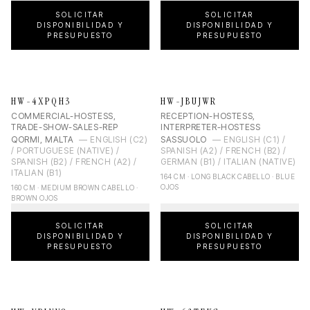
SOLICITAR
SOLICITAR
DISPONIBILIDAD Y
DISPONIBILIDAD Y
PRESUPUESTO
PRESUPUESTO
HW-4XPQH3
HW-JBUJWR
COMMERCIAL-HOSTESS,
RECEPTION-HOSTESS,
TRADE-SHOW-SALES-REP
INTERPRETER-HOSTESS
QORMI, MALTA
—
ENGLISH (C2)
SASSUOLO
—
ENGLISH (C1) /
/ PORTUGUESE (NATIVE) /
SPANISH (A2) / FRENCH (B2) /
SPANISH (B2) / FRENCH (A2) /
GERMAN (B1) / ITALIAN (NATIVE)
ITALIAN (B1)
164 CM · LONG BLACK CABELLO · BLUE
OJOS
160 CM · MEDIUM BROWN CABELLO ·
BROWN OJOS
SOLICITAR
SOLICITAR
DISPONIBILIDAD Y
DISPONIBILIDAD Y
PRESUPUESTO
PRESUPUESTO