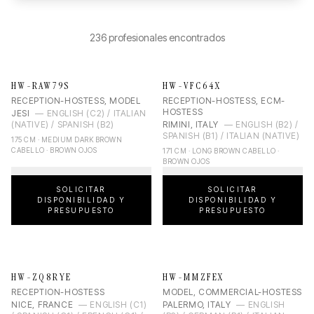
236
profesionales encontrados
HW-RAW79S
HW-VFC64X
RECEPTION-HOSTESS, MODEL
RECEPTION-HOSTESS, ECM-
HOSTESS
JESI
—
ENGLISH (C2) / ITALIAN
(NATIVE) / SPANISH (B2)
RIMINI, ITALY
—
ENGLISH (B2) /
SPANISH (B1) / ITALIAN (NATIVE)
175 CM · MEDIUM DARK BROWN
CABELLO · BROWN OJOS
171 CM · LONG BROWN CABELLO ·
BROWN OJOS
SOLICITAR
SOLICITAR
DISPONIBILIDAD Y
DISPONIBILIDAD Y
PRESUPUESTO
PRESUPUESTO
HW-ZQ8RYE
HW-MMZFEX
RECEPTION-HOSTESS
MODEL, COMMERCIAL-HOSTESS
NICE, FRANCE
—
ENGLISH (C1)
PALERMO, ITALY
—
ENGLISH