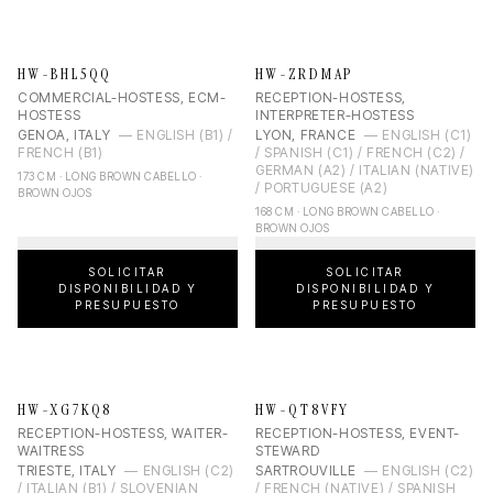
HW-BHL5QQ
HW-ZRDMAP
COMMERCIAL-HOSTESS, ECM-
RECEPTION-HOSTESS,
HOSTESS
INTERPRETER-HOSTESS
GENOA, ITALY
—
ENGLISH (B1) /
LYON, FRANCE
—
ENGLISH (C1)
FRENCH (B1)
/ SPANISH (C1) / FRENCH (C2) /
GERMAN (A2) / ITALIAN (NATIVE)
173 CM · LONG BROWN CABELLO ·
/ PORTUGUESE (A2)
BROWN OJOS
168 CM · LONG BROWN CABELLO ·
BROWN OJOS
SOLICITAR
SOLICITAR
DISPONIBILIDAD Y
DISPONIBILIDAD Y
PRESUPUESTO
PRESUPUESTO
HW-XG7KQ8
HW-QT8VFY
RECEPTION-HOSTESS, WAITER-
RECEPTION-HOSTESS, EVENT-
WAITRESS
STEWARD
TRIESTE, ITALY
—
ENGLISH (C2)
SARTROUVILLE
—
ENGLISH (C2)
/ ITALIAN (B1) / SLOVENIAN
/ FRENCH (NATIVE) / SPANISH