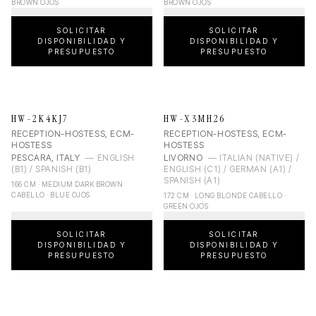
BROWN OJOS
BROWN OJOS
SOLICITAR
SOLICITAR
DISPONIBILIDAD Y
DISPONIBILIDAD Y
PRESUPUESTO
PRESUPUESTO
HW-2K4KJ7
HW-X3MH26
RECEPTION-HOSTESS, ECM-
RECEPTION-HOSTESS, ECM-
HOSTESS
HOSTESS
PESCARA, ITALY
—
ENGLISH
LIVORNO
—
ITALIAN (NATIVE) /
(B1) / SPANISH (B1)
ENGLISH (C1) / GERMAN (A1) /
SPANISH (A1)
166 CM · MEDIUM DARK BROWN
CABELLO · BLUE OJOS
172 CM · LONG BLONDE CABELLO ·
GREEN OJOS
SOLICITAR
SOLICITAR
DISPONIBILIDAD Y
DISPONIBILIDAD Y
PRESUPUESTO
PRESUPUESTO